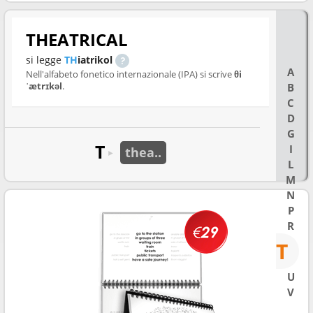
THEATRICAL
si legge
TH
iatrikol
A
Nell'alfabeto fonetico internazionale (IPA) si scrive
θi
ˈætrɪkəl
.
B
C
D
G
T
I
thea..
►
L
M
N
P
R
T
U
V