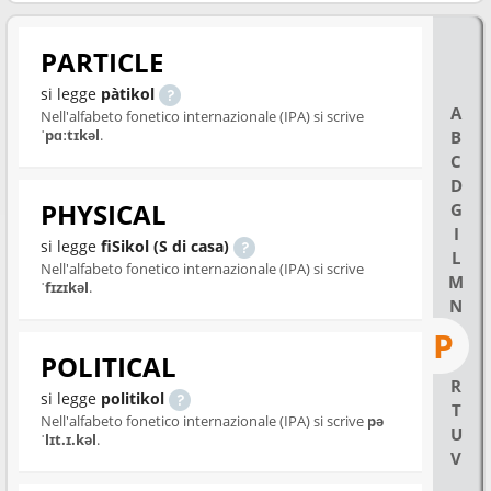
PARTICLE
si legge
pàtikol
A
Nell'alfabeto fonetico internazionale (IPA) si scrive
ˈpɑːtɪkəl
.
B
C
D
PHYSICAL
G
I
si legge
fiSikol (S di casa)
L
Nell'alfabeto fonetico internazionale (IPA) si scrive
M
ˈfɪzɪkəl
.
N
P
POLITICAL
R
si legge
politikol
T
Nell'alfabeto fonetico internazionale (IPA) si scrive
pə
U
ˈlɪt.ɪ.kəl
.
V