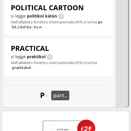
POLITICAL CARTOON
si legge
politikol kàtùn
Nell'alfabeto fonetico internazionale (IPA) si scrive
pə
ˈlɪt.ɪ.kəl kɑːˈtuːn
.
PRACTICAL
si legge
praktikol
Nell'alfabeto fonetico internazionale (IPA) si scrive
ˈpræktɪkəl
.
P
part..
►