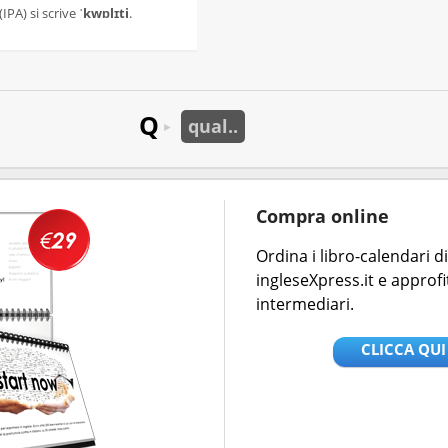
(IPA) si scrive
ˈkwɒlɪti
.
Q
qual..
►
Compra online
Ordina i libro-calendari 
ingleseXpress.it e approfi
intermediari.
CLICCA QUI