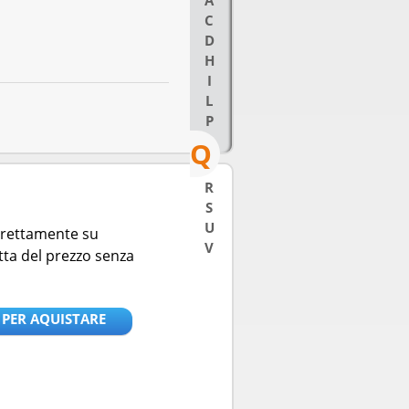
A
C
D
H
I
L
P
Q
R
S
U
direttamente su
V
tta del prezzo senza
 PER AQUISTARE