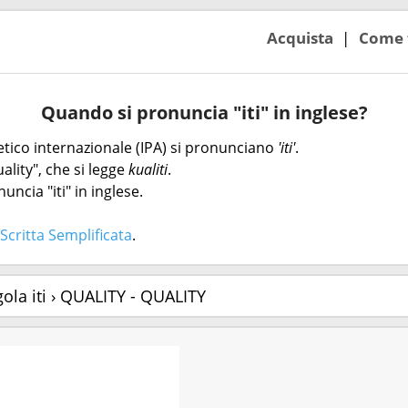
Acquista
Come 
Quando si pronuncia "iti" in inglese?
onetico internazionale (IPA) si pronunciano
'iti'
.
ality", che si legge
kualiti
.
uncia "iti" in inglese.
Scritta Semplificata
.
ola iti › QUALITY - QUALITY