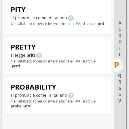
PITY
si pronuncia come in italiano
A
Nell'alfabeto fonetico internazionale (IPA) si scrive
ˈpɪti
.
C
D
H
PRETTY
I
L
si legge
priti
Nell'alfabeto fonetico internazionale (IPA) si scrive
P
ˈprɪti
.
Q
R
PROBABILITY
S
U
si pronuncia come in italiano
V
Nell'alfabeto fonetico internazionale (IPA) si scrive
prɒbəˈbɪlɪti
.