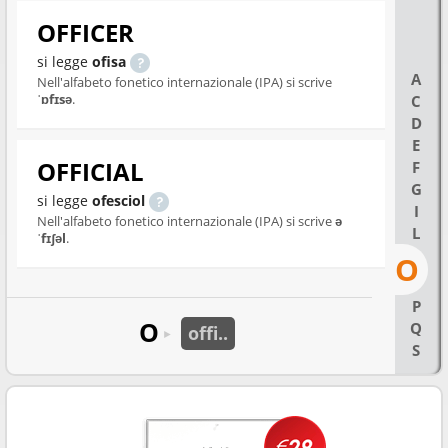
OFFICER
si legge
ofisa
A
Nell'alfabeto fonetico internazionale (IPA) si scrive
ˈɒfɪsə
.
C
D
E
OFFICIAL
F
G
si legge
ofesciol
I
Nell'alfabeto fonetico internazionale (IPA) si scrive
ə
L
ˈfɪʃəl
.
O
P
O
Q
offi..
►
S