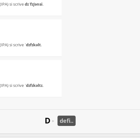
(IPA) si scrive
dɪˈfɪʃənsi
.
(IPA) si scrive
ˈdɪfɪkəlt
.
(IPA) si scrive
ˈdɪfɪkəltɪ
.
D
defi..
►