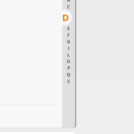
A
C
D
E
F
G
I
L
O
P
Q
S