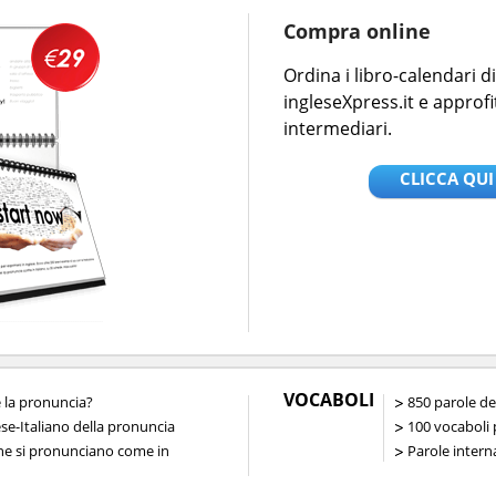
Compra online
Ordina i libro-calendari 
ingleseXpress.it e approfi
intermediari.
CLICCA QUI
VOCABOLI
la pronuncia?
850 parole de
ese-Italiano della pronuncia
100 vocaboli p
che si pronunciano come in
Parole interna