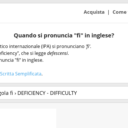
Acquista
Come 
Quando si pronuncia "fi" in inglese?
netico internazionale (IPA) si pronunciano
'fi'
.
ficiency", che si legge
defescensi
.
uncia "fi" in inglese.
Scritta Semplificata
.
gola fi › DEFICIENCY - DIFFICULTY