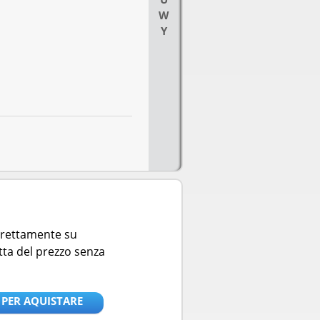
W
Y
direttamente su
tta del prezzo senza
 PER AQUISTARE