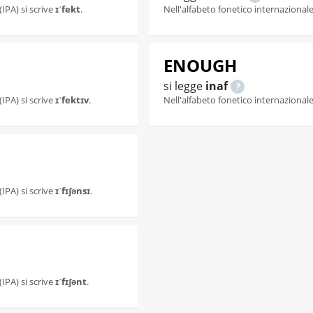
(IPA) si scrive
ɪˈfekt
.
Nell'alfabeto fonetico internazionale 
ENOUGH
si legge
inaf
(IPA) si scrive
ɪˈfektɪv
.
Nell'alfabeto fonetico internazionale 
(IPA) si scrive
ɪˈfɪʃənsɪ
.
(IPA) si scrive
ɪˈfɪʃənt
.