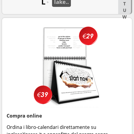
L
lake..
►
T
U
W
Compra online
Ordina i libro-calendari direttamente su