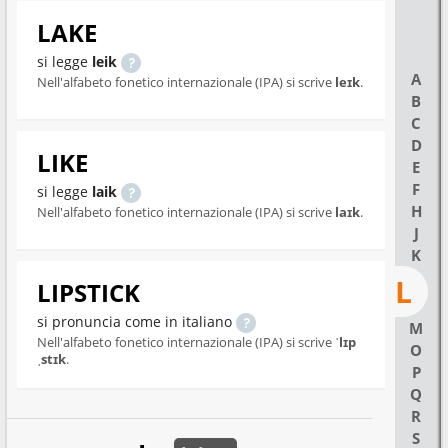
LAKE
si legge
leik
A
Nell'alfabeto fonetico internazionale (IPA) si scrive
leɪk
.
B
C
D
LIKE
E
F
si legge
laik
H
Nell'alfabeto fonetico internazionale (IPA) si scrive
laɪk
.
J
K
L
LIPSTICK
si pronuncia come in italiano
M
Nell'alfabeto fonetico internazionale (IPA) si scrive
ˈlɪp
O
ˌstɪk
.
P
Q
R
S