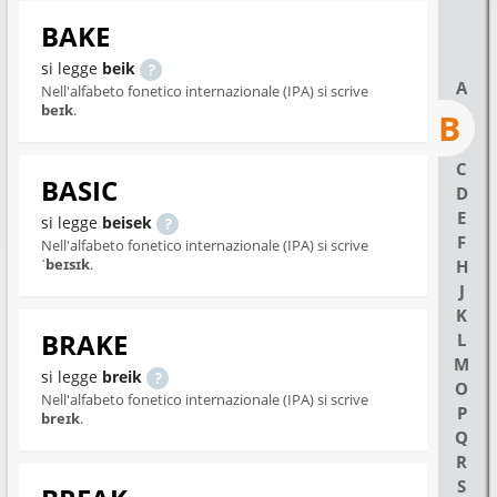
BAKE
si legge
beik
A
Nell'alfabeto fonetico internazionale (IPA) si scrive
beɪk
.
B
C
BASIC
D
E
si legge
beisek
F
Nell'alfabeto fonetico internazionale (IPA) si scrive
ˈbeɪsɪk
.
H
J
K
BRAKE
L
M
si legge
breik
O
Nell'alfabeto fonetico internazionale (IPA) si scrive
P
breɪk
.
Q
R
S