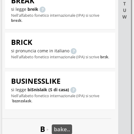
BREAK
T
si legge
breik
U
Nell'alfabeto fonetico internazionale (IPA) si scrive
W
breɪk
.
BRICK
si pronuncia come in italiano
Nell'alfabeto fonetico internazionale (IPA) si scrive
brɪk
.
BUSINESSLIKE
si legge
biSnislaik (S di casa)
Nell'alfabeto fonetico internazionale (IPA) si scrive
ˈbɪznɪslaɪk
.
B
bake..
►