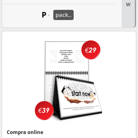
W
P
pack..
►
Compra online