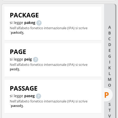
PACKAGE
si legge
pakeg
A
Nell'alfabeto fonetico internazionale (IPA) si scrive
ˈpækɪdʒ
.
B
C
D
PAGE
E
G
si legge
peig
I
Nell'alfabeto fonetico internazionale (IPA) si scrive
K
peɪdʒ
.
L
M
O
PASSAGE
P
si legge
paseg
Nell'alfabeto fonetico internazionale (IPA) si scrive
S
ˈpæsɪdʒ
.
T
V