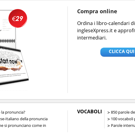
Compra online
Ordina i libro-calendari 
ingleseXpress.it e approfi
intermediari.
CLICCA QUI
VOCABOLI
la pronuncia?
850 parole de
ese-Italiano della pronuncia
100 vocaboli p
che si pronunciano come in
Parole interna