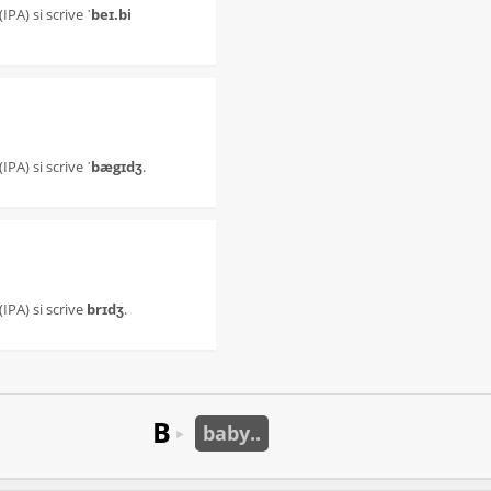
(IPA) si scrive
ˈbeɪ.bi
(IPA) si scrive
ˈbægɪdʒ
.
(IPA) si scrive
brɪdʒ
.
B
baby..
►