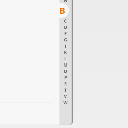
A
B
C
D
E
G
I
K
L
M
O
P
S
T
V
W