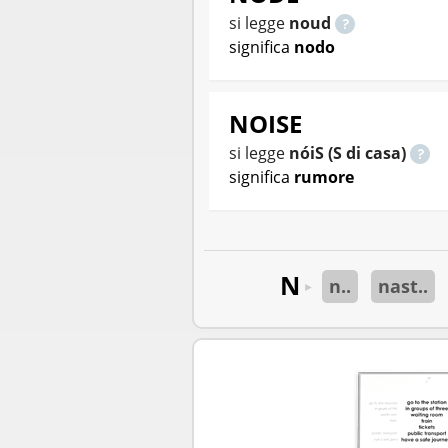
si legge
noud
significa
nodo
NOISE
si legge
nóiS (S di casa)
significa
rumore
N
n..
nast..
►