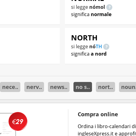
si legge
nómol
significa
normale
NORTH
si legge
nó
TH
significa
a nord
nece..
nerv..
news..
no s..
nort..
noun.
Compra online
Ordina i libro-calendari 
ingleseXpress.it e approfi