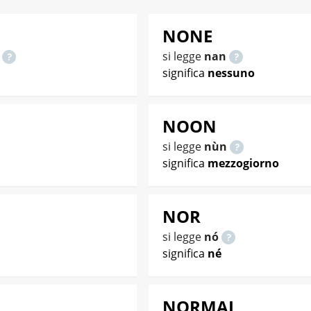
NONE
o
si legge
nan
significa
nessuno
NOON
si legge
nùn
significa
mezzogiorno
NOR
si legge
nó
significa
né
NORMAL