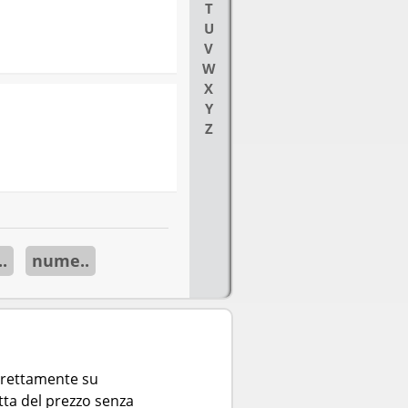
T
U
V
W
X
Y
Z
.
nume..
direttamente su
tta del prezzo senza