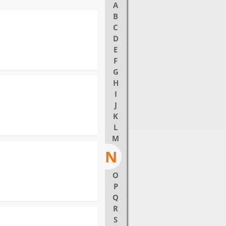
A
B
C
D
E
F
G
H
I
J
K
L
M
N
O
P
Q
R
S