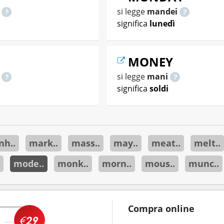
o
si legge
mandei
significa
lunedì
MONEY
o
si legge
mani
significa
soldi
h..
mark..
mass..
may..
meat..
melt..
mode..
monk..
morn..
mous..
munc..
Compra online