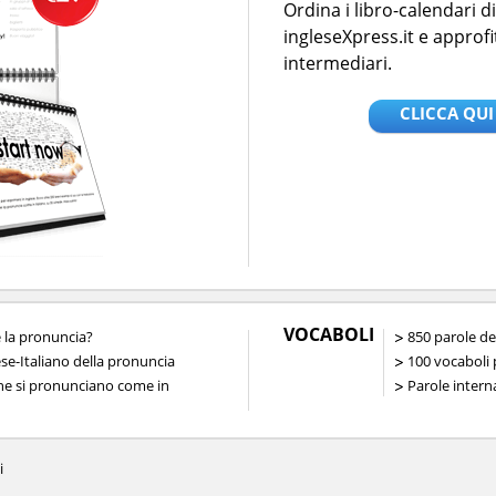
Ordina i libro-calendari 
ingleseXpress.it e approfi
intermediari.
CLICCA QUI
VOCABOLI
la pronuncia?
850 parole de
ese-Italiano della pronuncia
100 vocaboli p
che si pronunciano come in
Parole interna
i