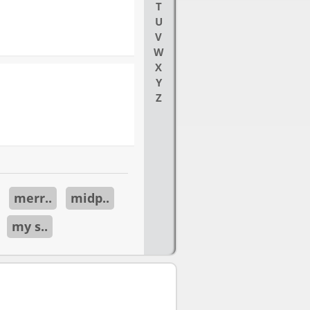
T
U
V
W
X
Y
Z
merr..
midp..
my s..