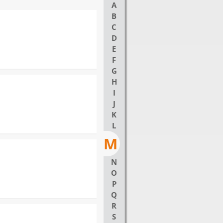
A
B
C
D
E
F
G
H
I
J
K
L
M
N
O
P
Q
R
S