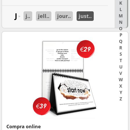
K
L
J
j..
jell..
jour..
just..
M
►
N
O
P
Q
R
S
T
U
V
W
X
Y
Z
Compra online