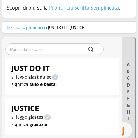
Scopri di più sulla
Pronuncia Scritta Semplificata
.
Dizionario pronuncia
› JUST DO IT - JUSTICE
A
JUST DO IT
B
si legge
giast du et
C
significa
fallo e basta!
D
E
F
G
JUSTICE
H
si legge
giastes
I
significa
giustizia
J