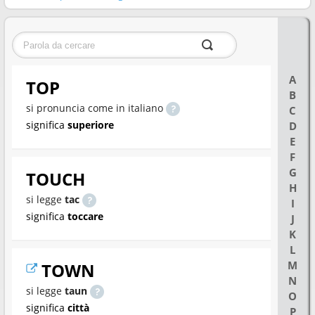
A
TOP
B
si pronuncia come in italiano
C
significa
superiore
D
E
F
G
TOUCH
H
si legge
tac
I
significa
toccare
J
K
L
M
TOWN
N
si legge
taun
O
significa
città
P