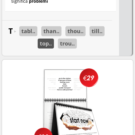
significa
problemi
T
tabl..
than..
thou..
till..
►
top..
trou..