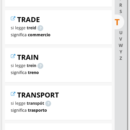
R
S
TRADE
T
si legge
treid
U
significa
commercio
V
W
Y
TRAIN
Z
si legge
trein
significa
treno
TRANSPORT
si legge
transpót
significa
trasporto