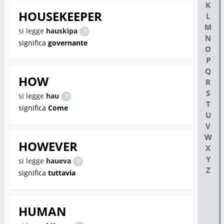
K
HOUSEKEEPER
L
M
si legge
hauskìpa
N
significa
governante
O
P
Q
HOW
R
S
si legge
hau
T
significa
Come
U
V
W
HOWEVER
X
Y
si legge
haueva
Z
significa
tuttavia
HUMAN