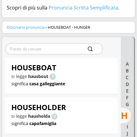
Scopri di più sulla
Pronuncia Scritta Semplificata
.
Dizionario pronuncia
› HOUSEBOAT - HUNGER
A
HOUSEBOAT
B
si legge
hausbout
C
significa
casa galleggiante
D
E
F
G
HOUSEHOLDER
H
si legge
hausholda
significa
capofamiglia
I
J