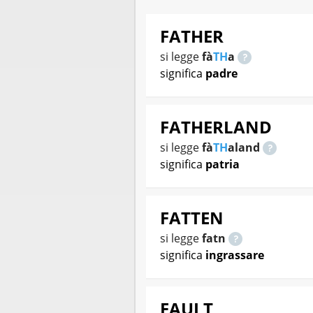
FATHER
si legge
fà
TH
a
significa
padre
FATHERLAND
si legge
fà
TH
aland
significa
patria
FATTEN
si legge
fatn
significa
ingrassare
FAULT