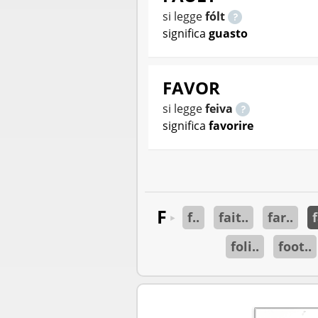
si legge
fólt
significa
guasto
FAVOR
si legge
feiva
significa
favorire
F
f..
fait..
far..
f
►
foli..
foot..