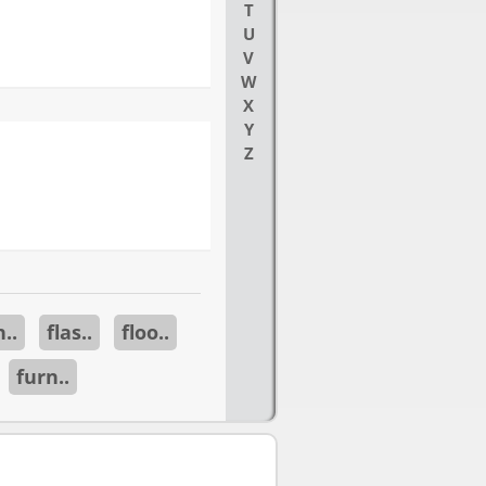
T
U
V
W
X
Y
Z
h..
flas..
floo..
furn..