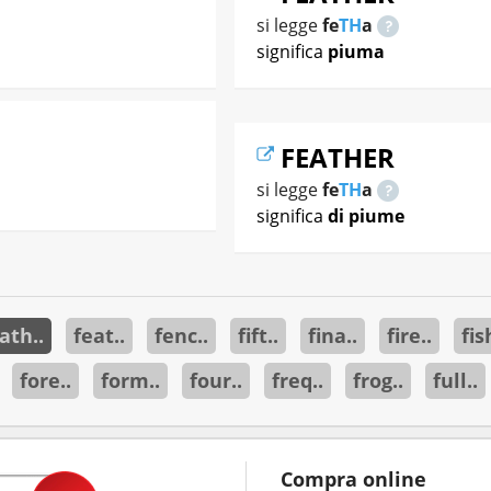
si legge
fe
TH
a
significa
piuma
FEATHER
si legge
fe
TH
a
significa
di piume
ath..
feat..
fenc..
fift..
fina..
fire..
fis
fore..
form..
four..
freq..
frog..
full..
Compra online