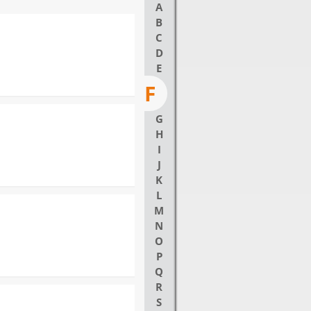
A
B
C
D
E
F
G
H
I
J
K
L
M
N
O
P
Q
R
S