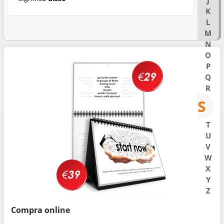
J
K
L
M
N
O
P
Q
R
S
T
U
V
W
X
Y
Z
Compra online