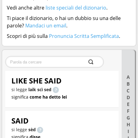
Vedi anche altre
liste speciali del dizionario
.
Ti piace il dizionario, o hai un dubbio su una delle
parole?
Mandaci un email
.
Scopri di più sulla
Pronuncia Scritta Semplificata
.
A
LIKE SHE SAID
B
si legge
laik scì sed
C
significa
come ha detto lei
D
E
F
G
SAID
H
si legge
sèd
I
significa
disse