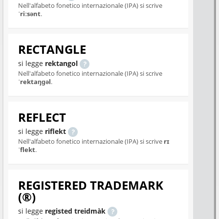
Nell'alfabeto fonetico internazionale (IPA) si scrive
ˈriːsənt
.
RECTANGLE
si legge
rektangol
Nell'alfabeto fonetico internazionale (IPA) si scrive
ˈrektaŋɡəl
.
REFLECT
si legge
riflekt
Nell'alfabeto fonetico internazionale (IPA) si scrive
rɪ
ˈflekt
.
REGISTERED TRADEMARK
(®)
si legge
registed treidmàk