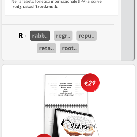
Nell'alfabeto fonetico internazionale (IPA) si scrive
ˈredʒ.ɪ.stəd ˈtreɪd.mɑːk
.
R
rabb..
regr..
repu..
►
reta..
root..