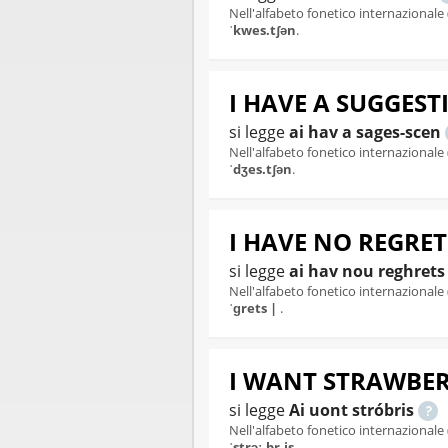
Nell'alfabeto fonetico internazionale 
ˈkwes.tʃən
.
I HAVE A SUGGEST
si legge
ai hav a sages-scen
Nell'alfabeto fonetico internazionale 
ˈdʒes.tʃən
.
I HAVE NO REGRET
si legge
ai hav nou reghrets
Nell'alfabeto fonetico internazionale 
ˈɡrets |
.
I WANT STRAWBER
si legge
Ai uont stróbris
Nell'alfabeto fonetico internazionale 
ˈstrɔː.br.is
.