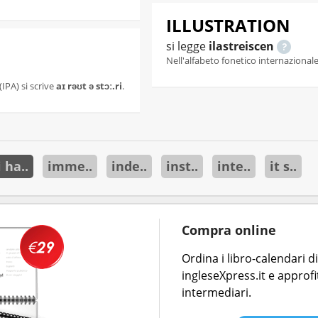
ILLUSTRATION
si legge
ilastreiscen
Nell'alfabeto fonetico internazionale 
(IPA) si scrive
aɪ rəʊt ə stɔː.ri
.
i ha..
imme..
inde..
inst..
inte..
it s..
Compra online
Ordina i libro-calendari 
ingleseXpress.it e approfi
intermediari.