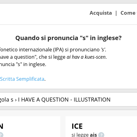
Acquista
Come 
Quando si pronuncia "s" in inglese?
o fonetico internazionale (IPA) si pronunciano
's'
.
have a question", che si legge
ai hav a kues-scen
.
uncia "s" in inglese.
Scritta Semplificata
.
gola s › I HAVE A QUESTION - ILLUSTRATION
N
ICE
si legge
ais