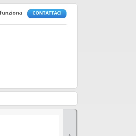
funziona
CONTATTACI