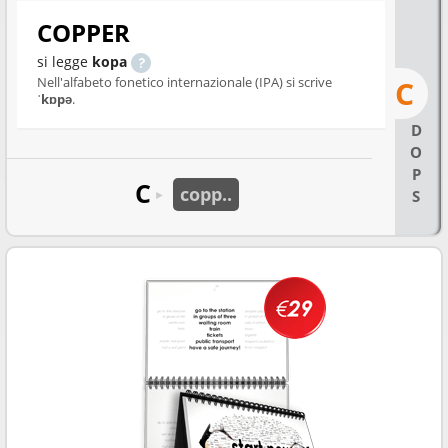
COPPER
si legge
kopa
Nell'alfabeto fonetico internazionale (IPA) si scrive
C
ˈkɒpə
.
D
O
P
C
copp..
S
►