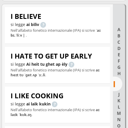
I BELIEVE
si legge
ai bilìv
A
Nell'alfabeto fonetico internazionale (IPA) si scrive
ˈaɪ
bɪ.ˈliːv |
.
B
C
D
I HATE TO GET UP EARLY
E
F
si legge
Ai heit tu ghet ap èly
G
Nell'alfabeto fonetico internazionale (IPA) si scrive
aɪ
H
heɪt tʊ ˈɡet ʌp ˈɜː.li
.
I
I LIKE COOKING
J
K
si legge
ai laik kukin
L
Nell'alfabeto fonetico internazionale (IPA) si scrive
aɪ
M
laɪk ˈkʊk.ɪŋ
.
N
O