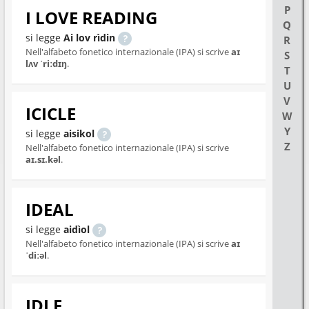
P
I LOVE READING
Q
si legge
Ai lov rìdin
R
Nell'alfabeto fonetico internazionale (IPA) si scrive
aɪ
S
lʌv ˈriːdɪŋ
.
T
U
V
ICICLE
W
Y
si legge
aisikol
Z
Nell'alfabeto fonetico internazionale (IPA) si scrive
aɪ.sɪ.kəl
.
IDEAL
si legge
aidìol
Nell'alfabeto fonetico internazionale (IPA) si scrive
aɪ
ˈdiːəl
.
IDLE