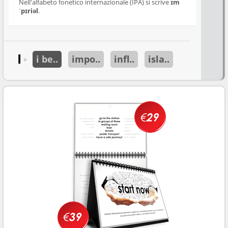
Nell'alfabeto fonetico internazionale (IPA) si scrive
ɪm
ˈpɪriəl
.
I
i be..
impo..
infl..
isla..
►