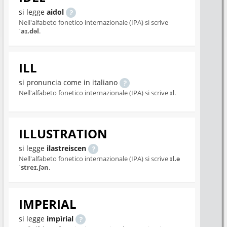
si legge
aidol
Nell'alfabeto fonetico internazionale (IPA) si scrive
ˈaɪ.dəl
.
ILL
si pronuncia come in italiano
Nell'alfabeto fonetico internazionale (IPA) si scrive
ɪl
.
ILLUSTRATION
si legge
ilastreiscen
Nell'alfabeto fonetico internazionale (IPA) si scrive
ɪl.ə
ˈstreɪ.ʃən
.
IMPERIAL
si legge
impìrial