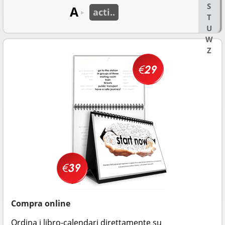
S
A
acti..
►
T
U
W
Z
Compra online
Ordina i libro-calendari direttamente su