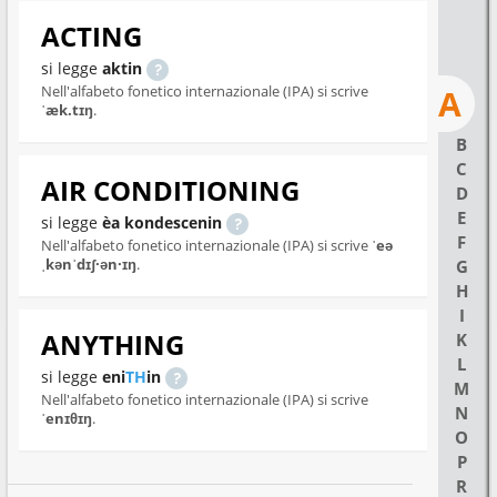
ACTING
si legge
aktin
Nell'alfabeto fonetico internazionale (IPA) si scrive
A
ˈæk.tɪŋ
.
B
C
AIR CONDITIONING
D
E
si legge
èa kondescenin
F
Nell'alfabeto fonetico internazionale (IPA) si scrive
ˈeə
ˌkənˈdɪʃ·ən·ɪŋ
.
G
H
I
ANYTHING
K
L
si legge
eni
TH
in
M
Nell'alfabeto fonetico internazionale (IPA) si scrive
N
ˈenɪθɪŋ
.
O
P
R