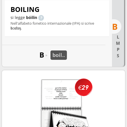
BOILING
si legge
bóilin
Nell'alfabeto fonetico internazionale (IPA) si scrive
B
bɔɪlɪŋ
.
L
M
P
B
boil..
S
►