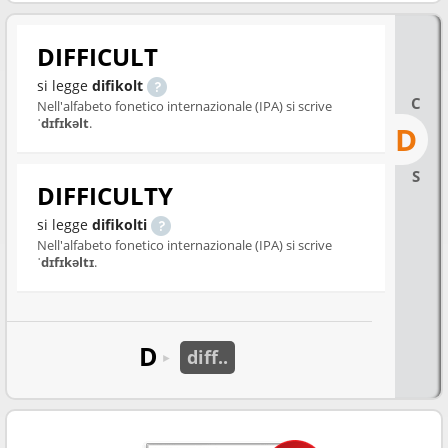
DIFFICULT
si legge
difikolt
C
Nell'alfabeto fonetico internazionale (IPA) si scrive
ˈdɪfɪkəlt
.
D
S
DIFFICULTY
si legge
difikolti
Nell'alfabeto fonetico internazionale (IPA) si scrive
ˈdɪfɪkəltɪ
.
D
diff..
►