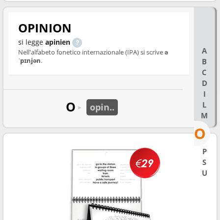
OPINION
si legge
apinien
A
Nell'alfabeto fonetico internazionale (IPA) si scrive
ə
ˈpɪnjən
.
B
C
D
I
O
L
opin..
►
M
O
P
S
U