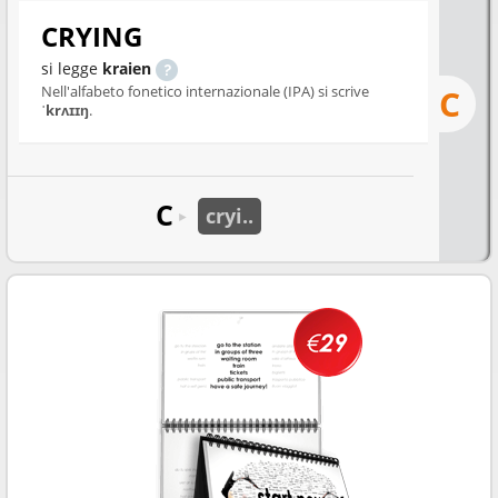
CRYING
si legge
kraien
Nell'alfabeto fonetico internazionale (IPA) si scrive
C
ˈkrʌɪɪŋ
.
C
cryi..
►