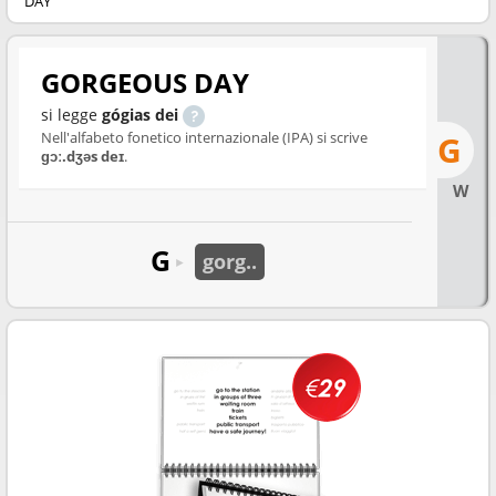
DAY
GORGEOUS DAY
si legge
gógias dei
Nell'alfabeto fonetico internazionale (IPA) si scrive
G
ɡɔː.dʒəs deɪ
.
W
G
gorg..
►