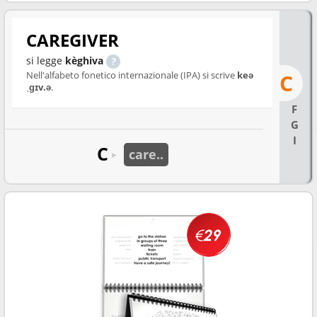
CAREGIVER
si legge
kèghiva
Nell'alfabeto fonetico internazionale (IPA) si scrive
keə
C
ˌɡɪv.ə
.
F
G
I
C
care..
►