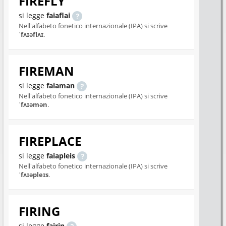
FIREFLY
si legge
faiaflai
Nell'alfabeto fonetico internazionale (IPA) si scrive
ˈfʌɪəflʌɪ
.
FIREMAN
si legge
faiaman
Nell'alfabeto fonetico internazionale (IPA) si scrive
ˈfʌɪəmən
.
FIREPLACE
si legge
faiapleis
Nell'alfabeto fonetico internazionale (IPA) si scrive
ˈfʌɪəpleɪs
.
FIRING
si legge
fairin