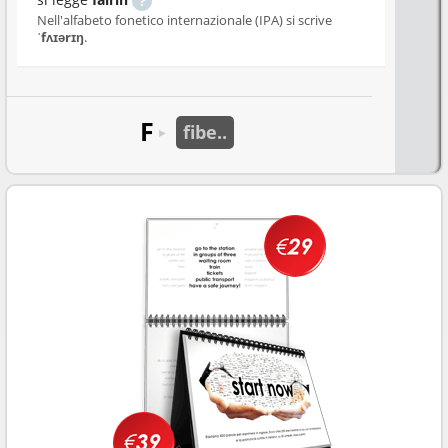
Nell'alfabeto fonetico internazionale (IPA) si scrive
ˈfʌɪərɪŋ
.
F
fibe..
►