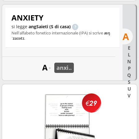
ANXIETY
si legge
angSaieti (S di casa)
Nell'alfabeto fonetico internazionale (IPA) si scrive
æŋ
A
ˈzaɪətɪ
.
E
L
N
A
anxi..
P
►
Q
S
U
V