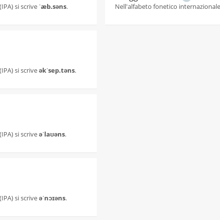
(IPA) si scrive
ˈæb.səns
.
Nell'alfabeto fonetico internazionale 
(IPA) si scrive
əkˈsep.təns
.
(IPA) si scrive
əˈlaʊəns
.
(IPA) si scrive
əˈnɔɪəns
.