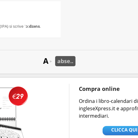
(IPA) si scrive
ˈɔːdɪəns
.
A
abse..
►
Compra online
Ordina i libro-calendari 
ingleseXpress.it e approfi
intermediari.
CLICCA QUI