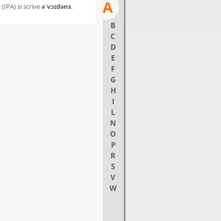
A
(IPA) si scrive
əˈvɔɪdəns
.
B
C
D
E
F
G
H
I
L
N
O
P
R
S
V
W