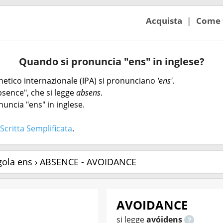
Acquista
Come 
Quando si pronuncia "ens" in inglese?
fonetico internazionale (IPA) si pronunciano
'ens'
.
bsence", che si legge
absens
.
nuncia "ens" in inglese.
Scritta Semplificata
.
gola ens › ABSENCE - AVOIDANCE
AVOIDANCE
si legge
avóidens