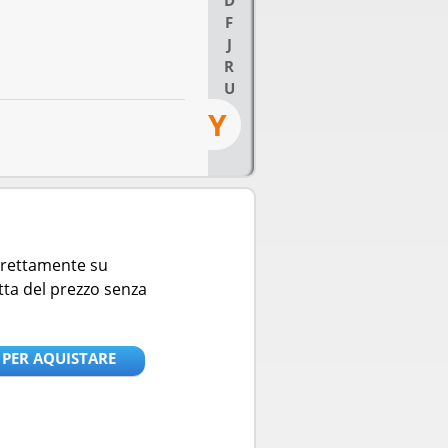
D
F
J
R
U
Y
direttamente su
tta del prezzo senza
 PER AQUISTARE