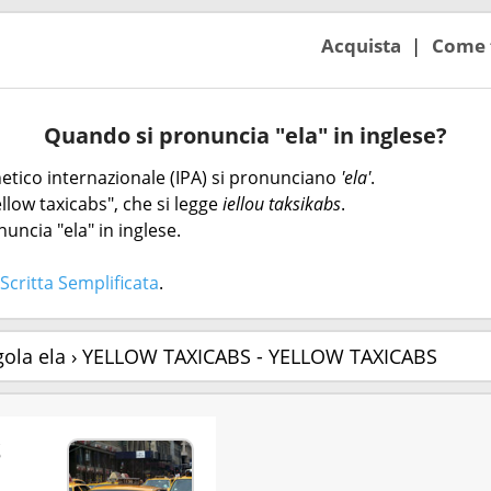
Acquista
Come 
Quando si pronuncia "ela" in inglese?
onetico internazionale (IPA) si pronunciano
'ela'
.
llow taxicabs", che si legge
iellou taksikabs
.
uncia "ela" in inglese.
Scritta Semplificata
.
gola ela › YELLOW TAXICABS - YELLOW TAXICABS
S