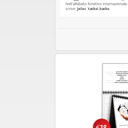
Nell'alfabeto fonetico internazionale (
scrive
ˈjeləʊ ˈtæksiˌkæbs
.