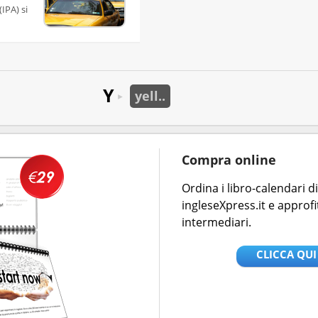
IPA) si
Y
yell..
►
Compra online
Ordina i libro-calendari 
ingleseXpress.it e approfi
intermediari.
CLICCA QUI