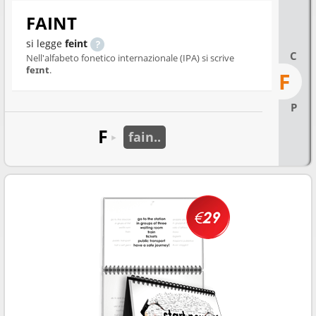
FAINT
si legge
feint
C
Nell'alfabeto fonetico internazionale (IPA) si scrive
feɪnt
.
F
P
F
fain..
►