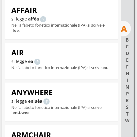
AFFAIR
si legge
affèa
Nell'alfabeto fonetico internazionale (IPA) si scrive
ə
A
ˈfeə
.
B
C
AIR
D
E
si legge
èa
F
Nell'alfabeto fonetico internazionale (IPA) si scrive
eə
.
H
I
N
ANYWHERE
P
R
si legge
eniuèa
S
Nell'alfabeto fonetico internazionale (IPA) si scrive
ˈen.i.weə
.
T
W
ARMCHAIR