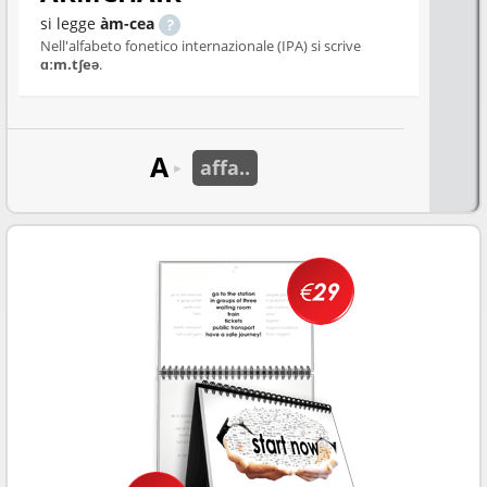
si legge
àm-cea
Nell'alfabeto fonetico internazionale (IPA) si scrive
ɑːm.tʃeə
.
A
affa..
►