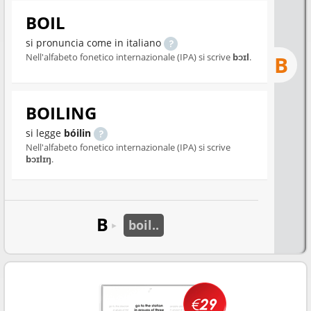
BOIL
si pronuncia come in italiano
Nell'alfabeto fonetico internazionale (IPA) si scrive
bɔɪl
.
B
BOILING
si legge
bóilin
Nell'alfabeto fonetico internazionale (IPA) si scrive
bɔɪlɪŋ
.
B
boil..
►