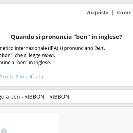
Acquista
Come 
Quando si pronuncia "ben" in inglese?
fonetico internazionale (IPA) si pronunciano
'ben'
.
bbon", che si legge
reben
.
nuncia "ben" in inglese.
Scritta Semplificata
.
gola ben › RIBBON - RIBBON
o