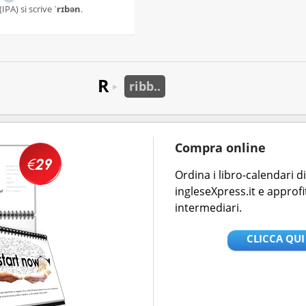
(IPA) si scrive
ˈrɪbən
.
R
ribb..
►
Compra online
Ordina i libro-calendari 
ingleseXpress.it e approfi
intermediari.
CLICCA QUI