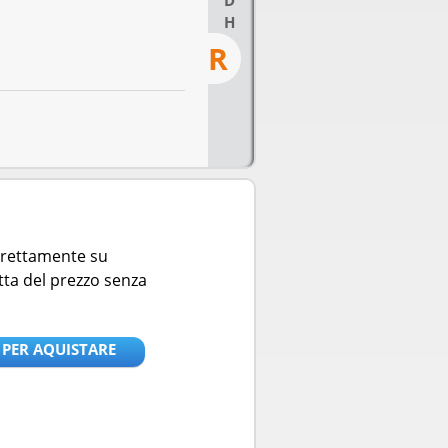
D
H
R
direttamente su
tta del prezzo senza
 PER AQUISTARE