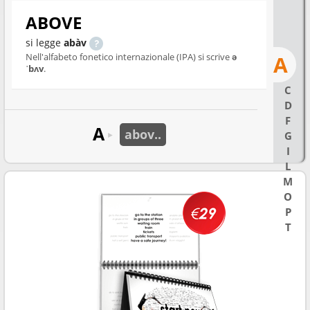
ABOVE
si legge
abàv
Nell'alfabeto fonetico internazionale (IPA) si scrive
ə
A
ˈbʌv
.
C
D
F
A
abov..
G
►
I
L
M
O
P
T