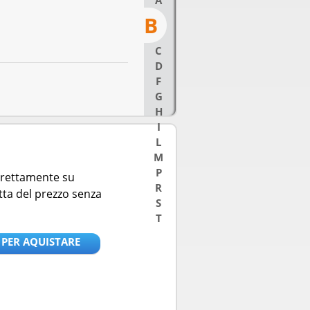
A
B
C
D
F
G
H
I
L
M
P
direttamente su
R
tta del prezzo senza
S
T
 PER AQUISTARE