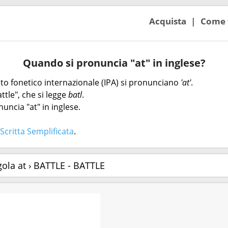
Acquista
Come 
Quando si pronuncia "at" in inglese?
beto fonetico internazionale (IPA) si pronunciano
'at'
.
ttle", che si legge
batl
.
uncia "at" in inglese.
Scritta Semplificata
.
gola at › BATTLE - BATTLE