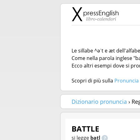
Le sillabe ^əˈt e æt dell'alfa
Come nella parola inglese "ba
Ecco altri esempi dove si pron
Scopri di più sulla
Pronuncia 
Dizionario pronuncia
› Re
BATTLE
si legge
batl