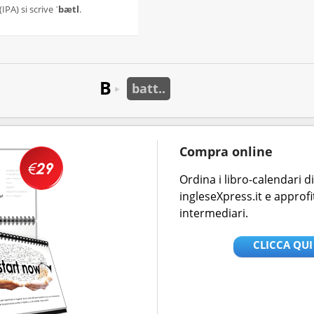
(IPA) si scrive
ˈbætl
.
B
batt..
►
Compra online
Ordina i libro-calendari 
ingleseXpress.it e approfi
intermediari.
CLICCA QUI