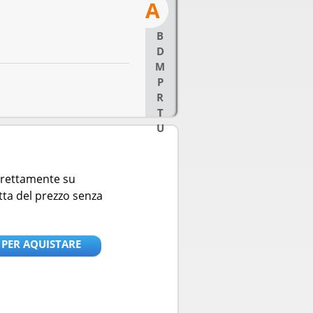
A
B
D
M
P
R
T
U
direttamente su
tta del prezzo senza
 PER AQUISTARE