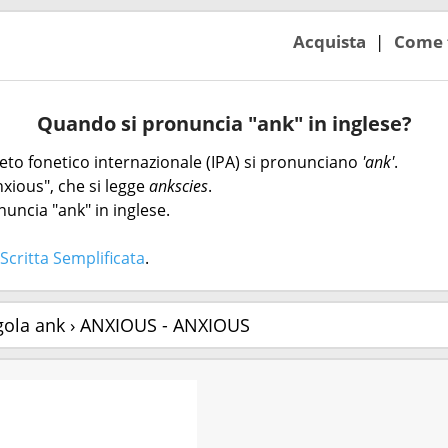
Acquista
Come 
Quando si pronuncia "ank" in inglese?
abeto fonetico internazionale (IPA) si pronunciano
'ank'
.
xious", che si legge
ankscies
.
nuncia "ank" in inglese.
Scritta Semplificata
.
gola ank › ANXIOUS - ANXIOUS