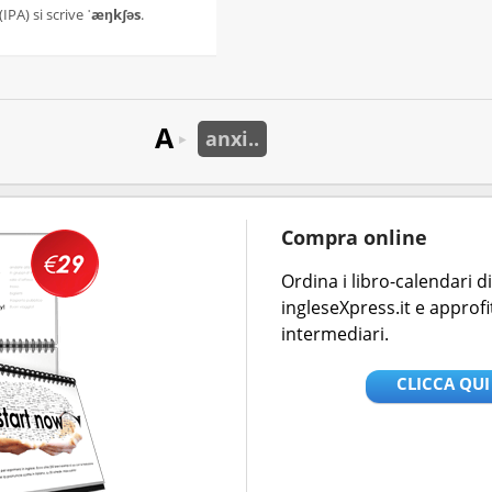
(IPA) si scrive
ˈæŋkʃəs
.
A
anxi..
►
Compra online
Ordina i libro-calendari 
ingleseXpress.it e approfi
intermediari.
CLICCA QUI