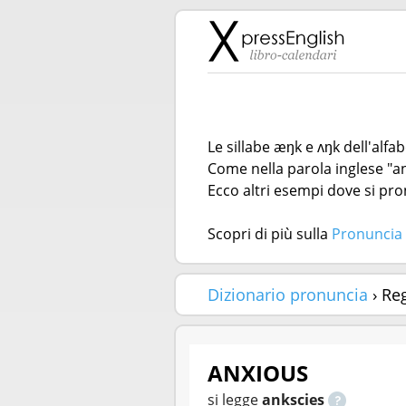
Le sillabe æŋk e ʌŋk dell'alf
Come nella parola inglese "an
Ecco altri esempi dove si pro
Scopri di più sulla
Pronuncia 
Dizionario pronuncia
› Re
ANXIOUS
si legge
ankscies