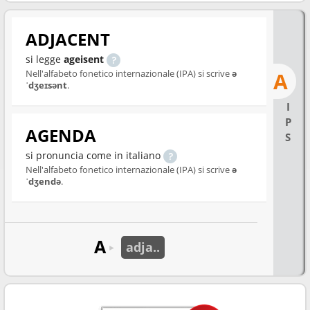
ADJACENT
si legge
ageisent
Nell'alfabeto fonetico internazionale (IPA) si scrive
ə
A
ˈdʒeɪsənt
.
I
P
AGENDA
S
si pronuncia come in italiano
Nell'alfabeto fonetico internazionale (IPA) si scrive
ə
ˈdʒendə
.
A
adja..
►