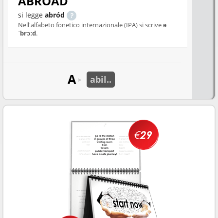
ABROAD
si legge
abród
Nell'alfabeto fonetico internazionale (IPA) si scrive
ə
ˈbrɔːd
.
A
abil..
►