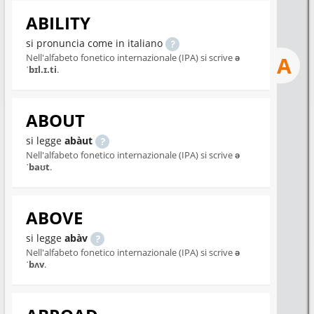
ABILITY
si pronuncia come in italiano
Nell'alfabeto fonetico internazionale (IPA) si scrive
ə
A
ˈbɪl.ɪ.ti
.
ABOUT
si legge
abàut
Nell'alfabeto fonetico internazionale (IPA) si scrive
ə
ˈbaʊt
.
ABOVE
si legge
abàv
Nell'alfabeto fonetico internazionale (IPA) si scrive
ə
ˈbʌv
.