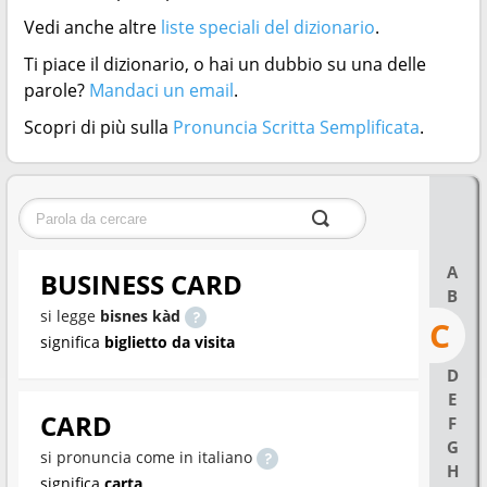
Vedi anche altre
liste speciali del dizionario
.
Ti piace il dizionario, o hai un dubbio su una delle
parole?
Mandaci un email
.
Scopri di più sulla
Pronuncia Scritta Semplificata
.
A
BUSINESS CARD
B
si legge
bisnes kàd
C
significa
biglietto da visita
D
E
CARD
F
G
si pronuncia come in italiano
H
significa
carta