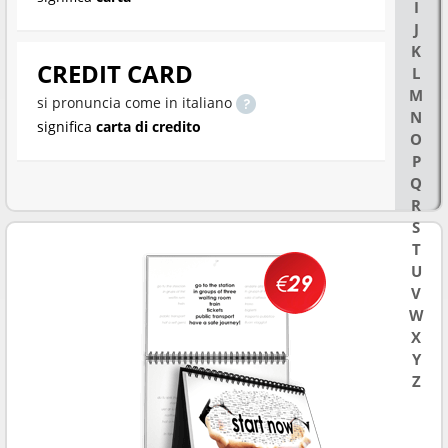
I
J
K
CREDIT CARD
L
M
si pronuncia come in italiano
N
significa
carta di credito
O
P
Q
R
S
T
U
V
W
X
Y
Z