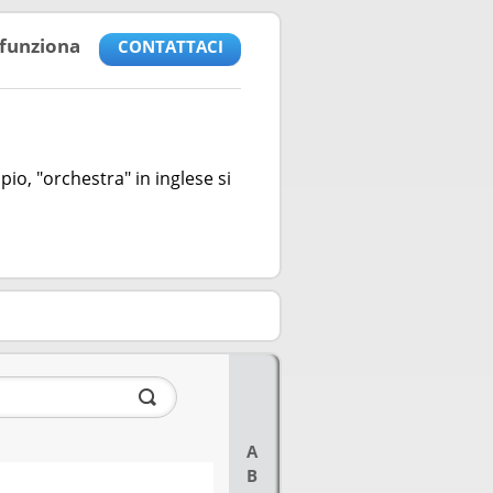
funziona
CONTATTACI
io, "orchestra" in inglese si
A
B