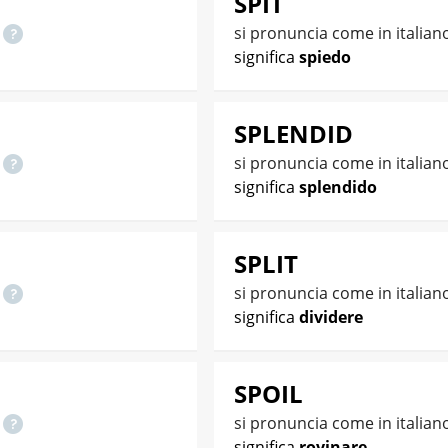
SPIT
o
si pronuncia come in italian
significa
spiedo
SPLENDID
o
si pronuncia come in italian
significa
splendido
SPLIT
o
si pronuncia come in italian
significa
dividere
SPOIL
o
si pronuncia come in italian
significa
rovinare