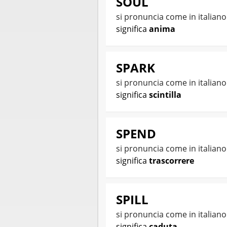
SOUL
si pronuncia come in italian
significa
anima
SPARK
si pronuncia come in italian
significa
scintilla
SPEND
si pronuncia come in italian
significa
trascorrere
SPILL
si pronuncia come in italian
significa
caduta