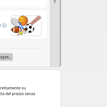
Z
o
syst..
direttamente su
tta del prezzo senza