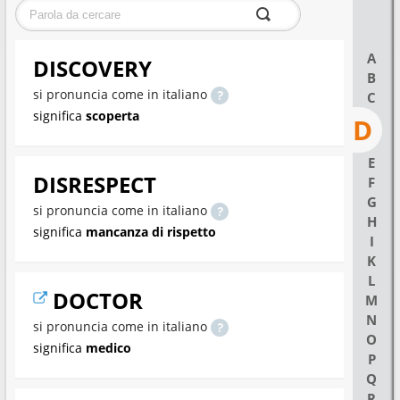
A
DISCOVERY
B
si pronuncia come in italiano
C
significa
scoperta
D
E
DISRESPECT
F
G
si pronuncia come in italiano
H
significa
mancanza di rispetto
I
K
L
DOCTOR
M
N
si pronuncia come in italiano
O
significa
medico
P
Q
R